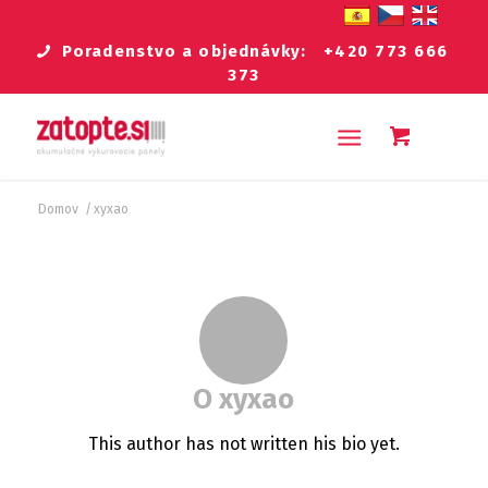
Poradenstvo a objednávky:
+420 773 666
373
Domov
/
xyxao
O
xyxao
This author has not written his bio yet.