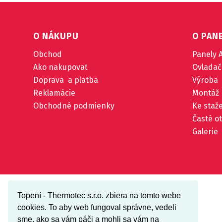
O NÁKUPU
O PAN
Obchod
Panely 
Ako nakupovať
Ovladač
Doprava a platba
Výroba
Reklamácie
Montáž
Obchodné podmienky
Ke staž
Časté o
Galerie
Topení - Thermotec s.r.o. zbiera na tomto webe
cookies. To aby web fungoval správne, vedeli
sme, ako sa vám páči a mohli sa vám na