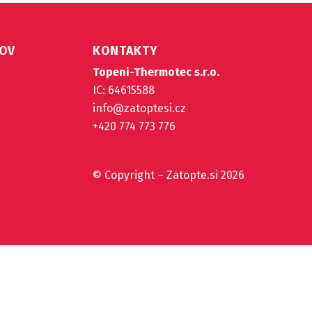
TOV
KONTAKTY
Topeni-Thermotec s.r.o.
IC: 64615588
info@zatoptesi.cz
+420 774 773 776
© Copyright – Zatopte.si 2026