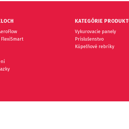
ELOCH
KATEGÓRIE PRODUK
AeroFlow
Vykurovacie panely
 FlexiSmart
Príslušenstvo
Kúpeľňové rebríky
ení
tazky