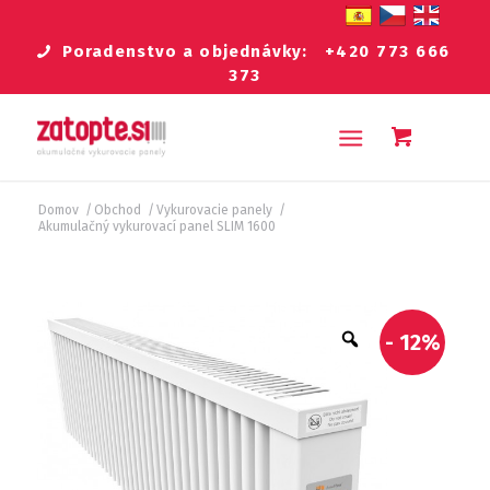
Poradenstvo a objednávky:
+420 773 666
373
Domov
/
Obchod
/
Vykurovacie panely
/
Akumulačný vykurovací panel SLIM 1600
- 12%