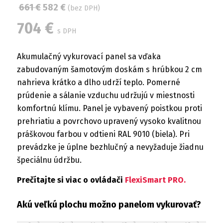
661
€
582
€
(bez DPH)
704
€
s DPH
Akumulačný vykurovací panel sa vďaka
zabudovaným šamotovým doskám s hrúbkou 2 cm
nahrieva krátko a dlho udrží teplo. Pomerné
prúdenie a sálanie vzduchu udržujú v miestnosti
komfortnú klímu. Panel je vybavený poistkou proti
prehriatiu a povrchovo upravený vysoko kvalitnou
práškovou farbou v odtieni RAL 9010 (biela). Pri
prevádzke je úplne bezhlučný a nevyžaduje žiadnu
špeciálnu údržbu.
Prečítajte si viac o ovládači
FlexiSmart PRO
.
Akú veľkú plochu možno panelom vykurovať?