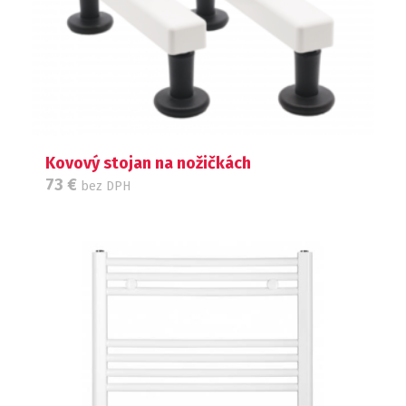
Kovový stojan na nožičkách
73
€
bez DPH