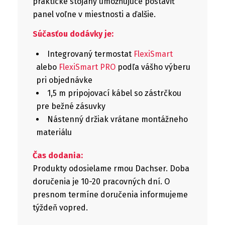
praktické stojany umožňujúce postaviť
panel voľne v miestnosti a ďalšie.
Súčasťou dodávky je:
Integrovaný termostat
FlexiSmart
alebo
FlexiSmart PRO
podľa vášho výberu
pri objednávke
1,5 m pripojovací kábel so zástrčkou
pre bežné zásuvky
Nástenný držiak vrátane montážneho
materiálu
Čas dodania:
Produkty odosielame firmou Dachser. Doba
doručenia je 10-20 pracovných dní. O
presnom termíne doručenia informujeme
týždeň vopred.