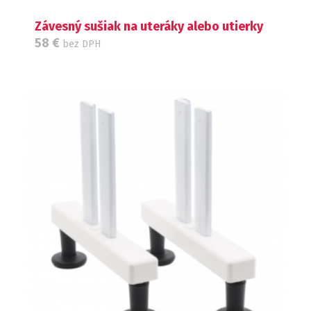
Závesný sušiak na uteráky alebo utierky
58
€
bez DPH