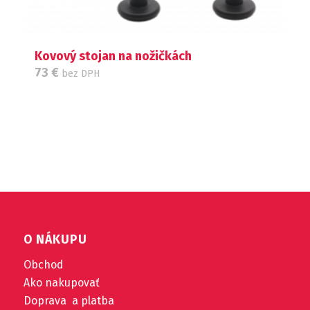
Kovový stojan na nožičkách
73
€
bez DPH
O NÁKUPU
Obchod
Ako nakupovať
Doprava a platba