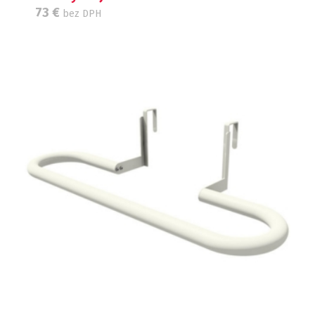
73
€
bez DPH