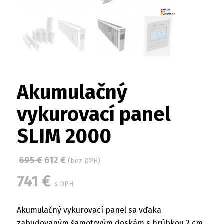
Akumulačný
vykurovací panel
SLIM 2000
695
€
612
€
(bez DPH)
741
€
s DPH
Akumulačný vykurovací panel sa vďaka
zabudovaným šamotovým doskám s hrúbkou 2 cm